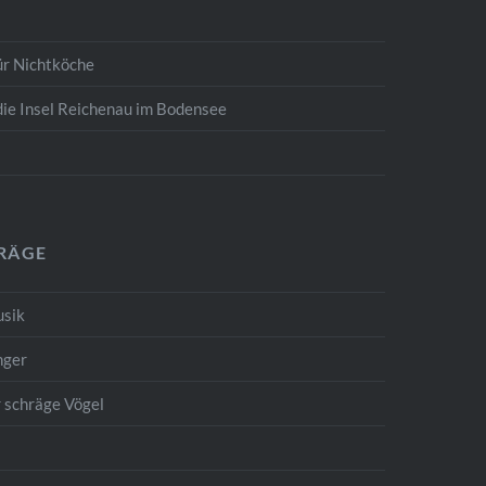
ür Nichtköche
die Insel Reichenau im Bodensee
TRÄGE
usik
nger
r schräge Vögel