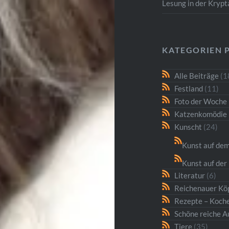
Lesung in der Kryp
KATEGORIEN 
Alle Beiträge
(1
Festland
(11)
Foto der Woche
Katzenkomödie
Kunscht
(24)
Kunst auf dem
Kunst auf der 
Literatur
(6)
Reichenauer Kö
Rezepte – Koche
Schöne reiche A
Tiere
(35)