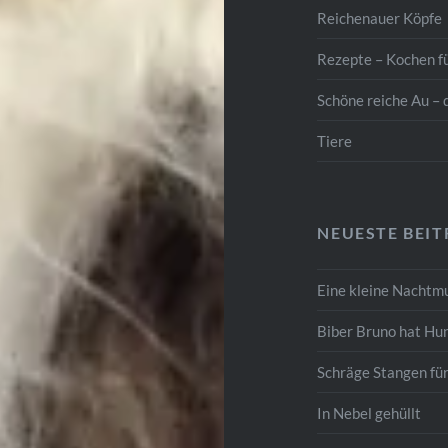
Reichenauer Köpfe
Rezepte – Kochen f
Schöne reiche Au – 
Tiere
NEUESTE BEI
Eine kleine Nachtm
Biber Bruno hat Hu
Schräge Stangen fü
In Nebel gehüllt