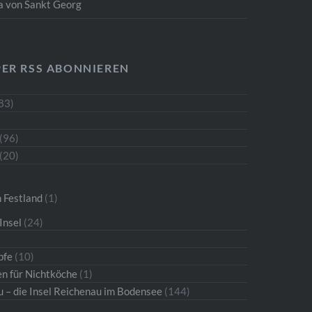
ta von Sankt Georg
PER RSS ABONNIEREN
83)
(96)
(20)
 Festland
(1)
Insel
(24)
pfe
(10)
n für Nichtköche
(1)
u – die Insel Reichenau im Bodensee
(144)