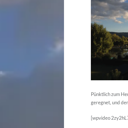
Pünktlich zum Her
geregnet, und der
[wpvideo 2zy2hL