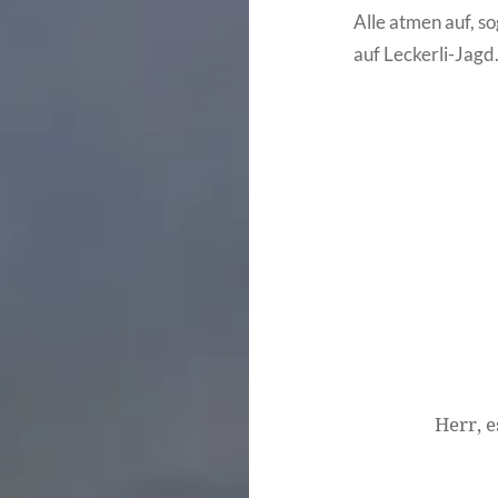
Alle atmen auf, s
auf Leckerli-Jagd
Beitragsnavigati
Herr, e