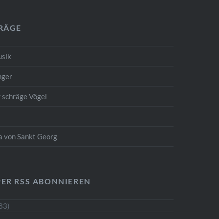
TRÄGE
usik
nger
r schräge Vögel
ta von Sankt Georg
PER RSS ABONNIEREN
83)