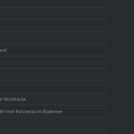
land
ür Nichtköche
die Insel Reichenau im Bodensee