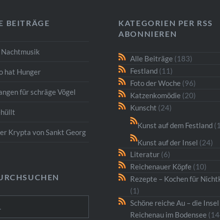
E BEITRÄGE
KATEGORIEN PER RSS
ABONNIEREN
e Nachtmusik
Alle Beiträge
(183)
Festland
(11)
o hat Hunger
Foto der Woche
(96)
angen für schräge Vögel
Katzenkomödie
(20)
Kunscht
(24)
hüllt
Kunst auf dem Festland
(1
der Krypta von Sankt Georg
Kunst auf der Insel
(24)
Literatur
(6)
Reichenauer Köpfe
(10)
DURCHSUCHEN
Rezepte – Kochen für Nicht
(1)
Schöne reiche Au – die Insel
Reichenau im Bodensee
(14