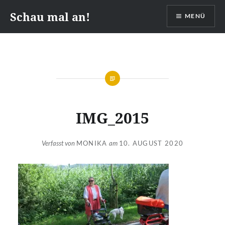
Zum
Schau mal an!
MENÜ
Inhalt
springen
IMG_2015
Verfasst von
MONIKA
am
10. AUGUST 2020