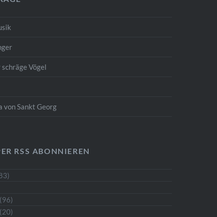
usik
nger
r schräge Vögel
ta von Sankt Georg
PER RSS ABONNIEREN
83)
(96)
(20)