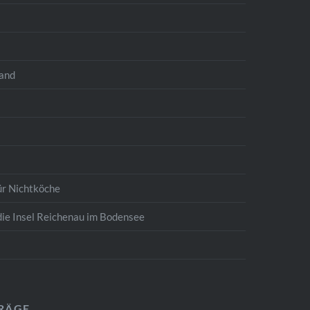
land
ür Nichtköche
die Insel Reichenau im Bodensee
TRÄGE